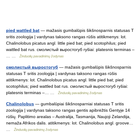
pied wattled bat
— mažasis gumbalūpis šikšnosparnis statusas T
sritis zoologija | vardynas taksono rangas rūšis atitikmenys: lot.
Chalinolobus picatus angl. little pied bat; pied scotophilus; pied
wattled bat rus. смолистый выростогуб ryšiai: platesnis terminas –
… …
Žinduolių pavadinimų žodynas
смолистый выростогуб
— mažasis gumbalūpis šikšnosparnis
statusas T sritis zoologija | vardynas taksono rangas rūšis
atitikmenys: lot. Chalinolobus picatus angl. little pied bat; pied
scotophilus; pied wattled bat rus. смолистый выростогуб ryšiai:
platesnis terminas –… …
Žinduolių pavadinimų žodynas
Chalinolobus
— gumbalūpiai šikšnosparniai statusas T sritis
zoologija | vardynas taksono rangas gentis apibrėžtis Gentyje 14
rūšių. Paplitimo arealas – Australija, Tasmanija, Naujoji Zelandija,
nemaža Afrikos dalis. atitikmenys: lot. Chalinolobus angl. groove…
…
Žinduolių pavadinimų žodynas