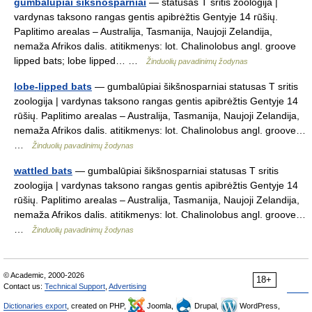
gumbalūpiai šikšnosparniai
— statusas T sritis zoologija |
vardynas taksono rangas gentis apibrėžtis Gentyje 14 rūšių.
Paplitimo arealas – Australija, Tasmanija, Naujoji Zelandija,
nemaža Afrikos dalis. atitikmenys: lot. Chalinolobus angl. groove
lipped bats; lobe lipped… …
Žinduolių pavadinimų žodynas
lobe-lipped bats
— gumbalūpiai šikšnosparniai statusas T sritis
zoologija | vardynas taksono rangas gentis apibrėžtis Gentyje 14
rūšių. Paplitimo arealas – Australija, Tasmanija, Naujoji Zelandija,
nemaža Afrikos dalis. atitikmenys: lot. Chalinolobus angl. groove…
…
Žinduolių pavadinimų žodynas
wattled bats
— gumbalūpiai šikšnosparniai statusas T sritis
zoologija | vardynas taksono rangas gentis apibrėžtis Gentyje 14
rūšių. Paplitimo arealas – Australija, Tasmanija, Naujoji Zelandija,
nemaža Afrikos dalis. atitikmenys: lot. Chalinolobus angl. groove…
…
Žinduolių pavadinimų žodynas
© Academic, 2000-2026
18+
Contact us:
Technical Support
,
Advertising
Dictionaries export
, created on PHP,
Joomla,
Drupal,
WordPress,