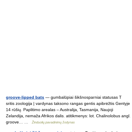
groove-lipped bats
— gumbalūpiai šikšnosparniai statusas T
sritis zoologija | vardynas taksono rangas gentis apibrėžtis Gentyje
14 rūšių. Paplitimo arealas – Australija, Tasmanija, Naujoji
Zelandija, nemaža Afrikos dalis. atitikmenys: lot. Chalinolobus angl.
groove… …
Žinduolių pavadinimų žodynas