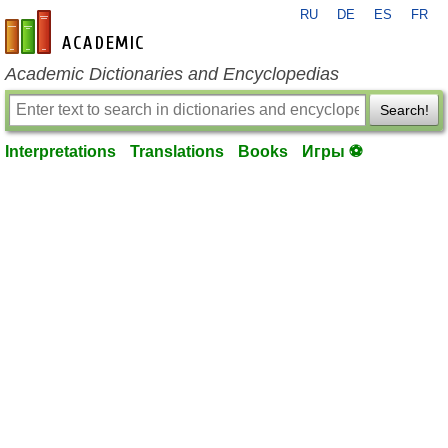
RU
DE
ES
FR
en-academic.com
Academic Dictionaries and Encyclopedias
Search!
Interpretations
Translations
Books
Игры ⚽