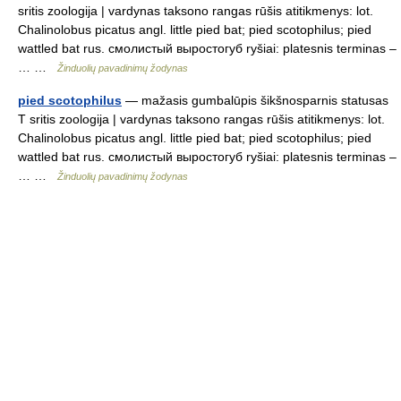
sritis zoologija | vardynas taksono rangas rūšis atitikmenys: lot.
Chalinolobus picatus angl. little pied bat; pied scotophilus; pied
wattled bat rus. смолистый выростогуб ryšiai: platesnis terminas –
… …
Žinduolių pavadinimų žodynas
pied scotophilus
— mažasis gumbalūpis šikšnosparnis statusas
T sritis zoologija | vardynas taksono rangas rūšis atitikmenys: lot.
Chalinolobus picatus angl. little pied bat; pied scotophilus; pied
wattled bat rus. смолистый выростогуб ryšiai: platesnis terminas –
… …
Žinduolių pavadinimų žodynas