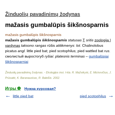
Žinduolių pavadinimų žodynas
mažasis gumbalūpis šikšnosparnis
mažasis gumbalūpis šikšnosparnis
mažasis gumbalūpis
šikšnosparnis
statusas
T
sritis
zoologija |
vardynas
taksono rangas
rūšis
atitikmenys
:
lot.
Chalinolobus
picatus
angl.
little pied bat; pied scotophilus; pied wattled bat
rus.
смолистый выростогуб
ryšiai
:
platesnis terminas
–
gumbalūpiai
šikšnosparniai
Žinduolių pavadinimų žodynas. - Ekologijos inst. l-kla
.
R. Mažeikytė, E. Mickevičius, J.
Prūsaitė, K. Baranauskas, R. Baleišis
.
2002
.
Игры ⚽
Нужна курсовая?
little pied bat
pied scotophilus