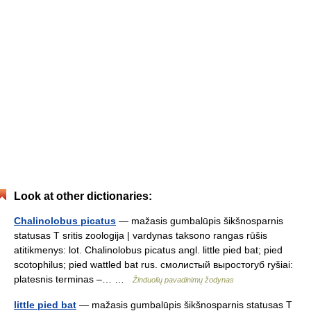
Look at other dictionaries:
Chalinolobus picatus
— mažasis gumbalūpis šikšnosparnis
statusas T sritis zoologija | vardynas taksono rangas rūšis
atitikmenys: lot. Chalinolobus picatus angl. little pied bat; pied
scotophilus; pied wattled bat rus. смолистый выростогуб ryšiai:
platesnis terminas –… …
Žinduolių pavadinimų žodynas
little pied bat
— mažasis gumbalūpis šikšnosparnis statusas T